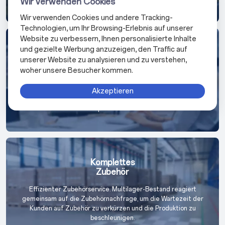
Wir verwenden Cookies
Wir verwenden Cookies und andere Tracking-
Technologien, um Ihr Browsing-Erlebnis auf unserer
Website zu verbessern, Ihnen personalisierte Inhalte
und gezielte Werbung anzuzeigen, den Traffic auf
Schneller
unserer Website zu analysieren und zu verstehen,
Service
woher unsere Besucher kommen.
Wir haben einen benutzerfreundlichen Servicemodus. Der
Remote-Netzwerkservice und ein 7*24-Stunden-Hotline-Service
Akzeptieren
bieten Kunden effiziente Problemlösungen und unterstützende
Operationen.
Komplettes
Zubehör
Effizienter Zubehörservice. Multilager-Bestand reagiert
gemeinsam auf die Zubehörnachfrage, um die Wartezeit der
Kunden auf Zubehör zu verkürzen und die Produktion zu
beschleunigen.