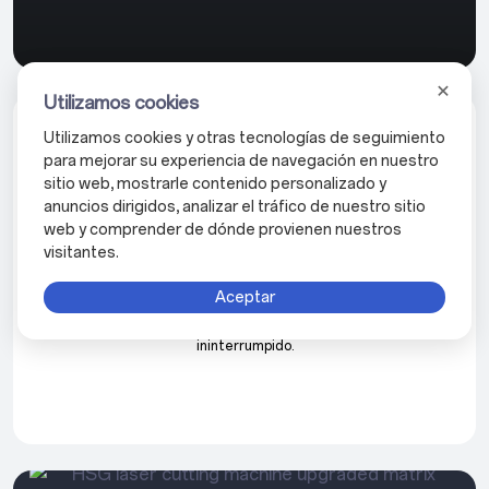
Utilizamos cookies
Utilizamos cookies y otras tecnologías de seguimiento
Aumente su Productividad con Plataforma de Intercambio
para mejorar su experiencia de navegación en nuestro
Dual
sitio web, mostrarle contenido personalizado y
anuncios dirigidos, analizar el tráfico de nuestro sitio
Con su innovador diseño de plataforma de intercambio doble, la
web y comprender de dónde provienen nuestros
serie GX permite un ciclo de operación continuo donde el corte y
visitantes.
el procesamiento se ejecutan simultáneamente con carga y
descarga. Esta configuración aumenta significativamente la
Aceptar
productividad, brindando un aumento sustancial en la eficiencia
del procesamiento para mantener su flujo de trabajo perfecto e
ininterrumpido.