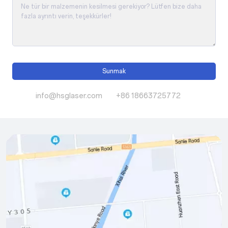
Sunmak
info@hsglaser.com
+86 18663725772