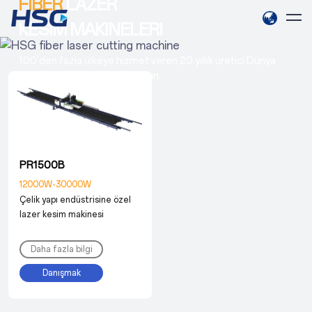
FIBER
LAZER
KESIM MAKINELERI
100'den fazla ülkeye hizmet veren 20 yıllık üretici Dünya
çapında hizmet için bize ulaşın.
PR1500B
12000W-30000W
Çelik yapı endüstrisine özel
lazer kesim makinesi
Daha fazla bilgi
Danışmak