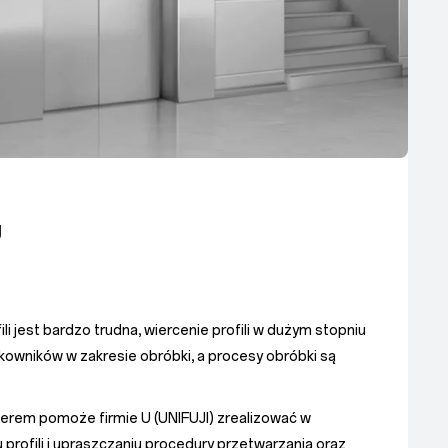
U
li jest bardzo trudna, wiercenie profili w dużym stopniu
kowników w zakresie obróbki, a procesy obróbki są
serem pomoże firmie U (UNIFUJI) zrealizować w
 profili i upraszczaniu procedury przetwarzania oraz