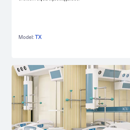
Model:
TX