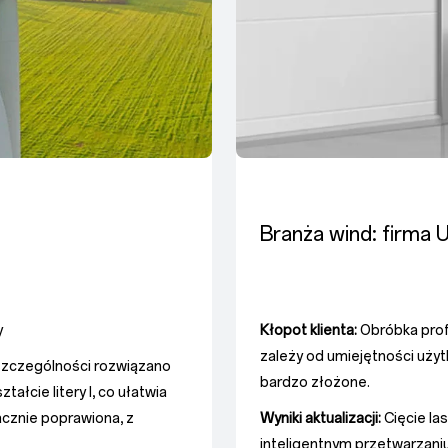
Branża wind: firma 
y
Kłopot klienta:
Obróbka profi
zależy od umiejętności użyt
 szczególności rozwiązano
bardzo złożone.
tałcie litery I, co ułatwia
acznie poprawiona, z
Wyniki aktualizacji:
Cięcie la
inteligentnym przetwarzaniu