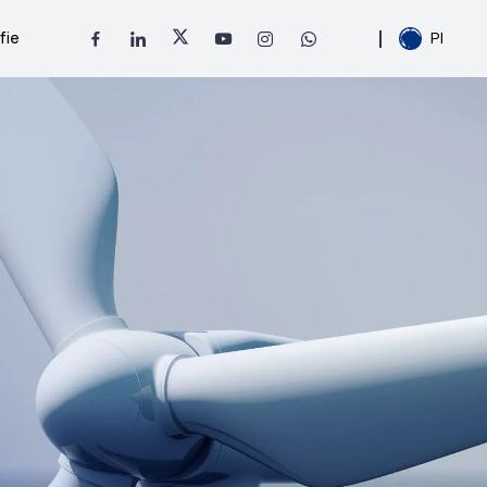
fie
Pl