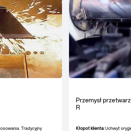
Przemysł przetwarza
R
osowania. Tradycyjny
Kłopot klienta:
Uchwyt orygin