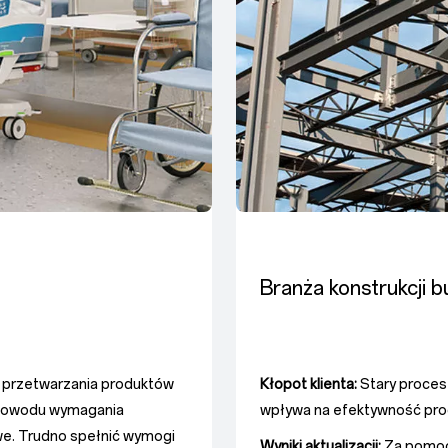
Branża konstrukcji 
s przetwarzania produktów
Kłopot klienta:
Stary proces 
o powodu wymagania
wpływa na efektywność prod
owe. Trudno spełnić wymogi
Wyniki aktualizacji:
Za pomocą