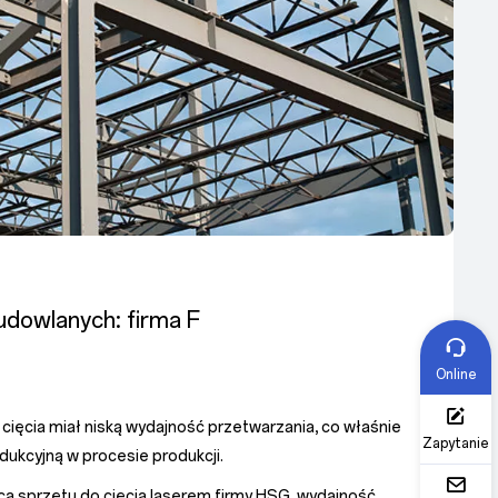
budowlanych: firma F
Online
cięcia miał niską wydajność przetwarzania, co właśnie
Zapytanie
ukcyjną w procesie produkcji.
 sprzętu do cięcia laserem firmy HSG, wydajność