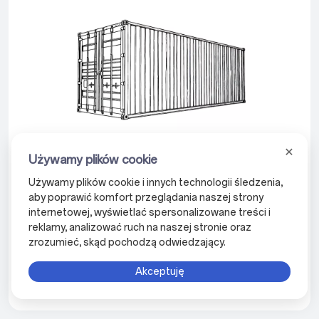
Standardowy załadunek kontenera. Zoptymalizowane
Używamy plików cookie
koszty wysyłki
Używamy plików cookie i innych technologii śledzenia,
Seria GL została zaprojektowana z myślą o załadunku do
aby poprawić komfort przeglądania naszej strony
standardowych kontenerów transportowych, co eliminuje
internetowej, wyświetlać spersonalizowane treści i
konieczność korzystania z kontenerów niestandardowych lub
reklamy, analizować ruch na naszej stronie oraz
specjalnych.
zrozumieć, skąd pochodzą odwiedzający.
W efekcie znacząco obniżają się koszty logistyki, a urządzenie
pozostaje dobrze zabezpieczone i chronione podczas transportu.
Akceptuję