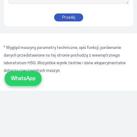
Prześlij
* Wygląd maszyny, parametry techniczne, opis funkcji, porównanie
danych przedstawione na tej stronie pochodzą z wewnętrznego
laboratorium HSG. Wszystkie wyniki testów i dane eksperymentalne
dotyczą rzeczywistych maszyn.
WhatsApp
Skontaktuj się z nami
+49 176 55860391
info@hsglaser.com
+86 18663725772