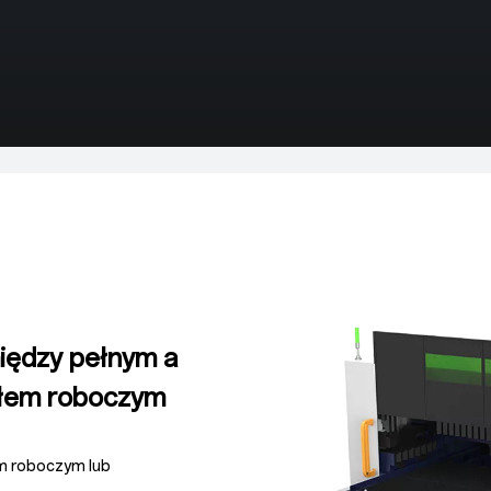
między pełnym a
łem roboczym
m roboczym lub