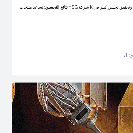
نتائج التحسين:
تساعد منتجات HSG شركة K على تحسين دقة معالجة المنتجات وتحقيق تحسن كبير في