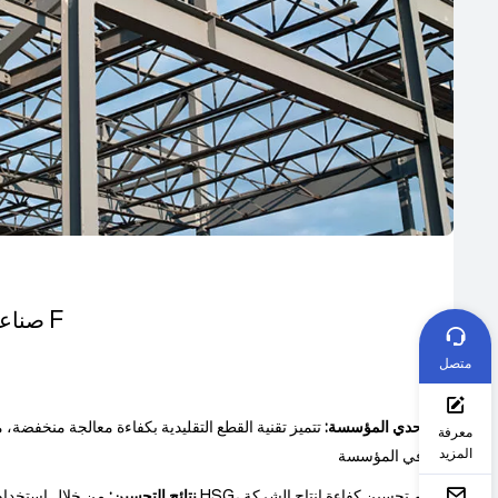
صناعة هياكل المباني: شركة F
متصل
تحدي المؤسسة:
تتميز تقنية القطع التقليدية بكفاءة معالجة منخفضة، م
معرفة
المزيد
في المؤسسة.
نتائج التحسين:
من خلال استخدام معدات القطع ب