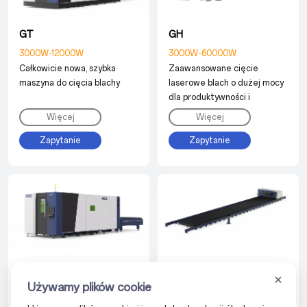
GT
GH
3000W-12000W
3000W-60000W
Całkowicie nowa, szybka
Zaawansowane cięcie
maszyna do cięcia blachy
laserowe blach o dużej mocy
dla produktywności i
wszechstronności
Więcej
Więcej
Zapytanie
Zapytanie
GX
GFA
Używamy plików cookie
3000W-30000W
12000W-60000W
Efektywne Kosztowo
Bezproblemowe cięcie