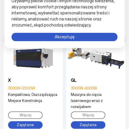
Używamy plików cookie i innych technologii śledzenia,
Rozwiązanie
materiałów
aby poprawić komfort przeglądania naszej strony
wielkoformatowych
internetowej, wyświetlać spersonalizowane treści i
Więcej
Więcej
reklamy, analizować ruch na naszej stronie oraz
zrozumieć, skąd pochodzą odwiedzający.
Zapytanie
Zapytanie
Akceptuję
X
GL
3000W-12000W
3000W-6000W
Kompaktowa, Oszczędzająca
Maszyna do cięcia
Miejsce Konstrukcja
laserowego wraz z
rozwijakiem
Więcej
Więcej
Zapytanie
Zapytanie